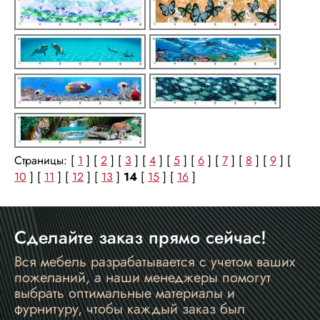
Страницы: [
1
] [
2
] [
3
] [
4
] [
5
] [
6
] [
7
] [
8
] [
9
] [
10
] [
11
] [
12
] [
13
]
14
[
15
] [
16
]
Сделайте заказ прямо сейчас!
Вся мебель разрабатывается с учетом ваших
пожеланий, а наши менеджеры помогут
выбрать оптимальные материалы и
фурнитуру, чтобы каждый заказ был