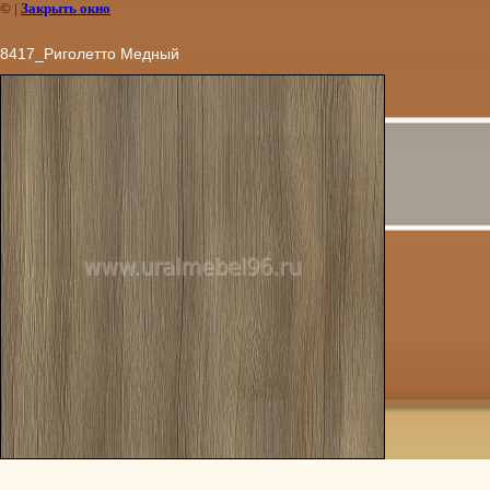
©
|
Закрыть окно
8417_Риголетто Медный